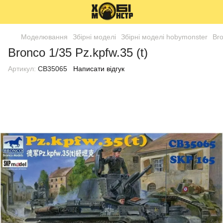
Моделювання
Збірні моделі
Збірні моделі hobymonster
Bro
Bronco 1/35 Pz.kpfw.35 (t)
Артикул:
CB35065
Написати відгук