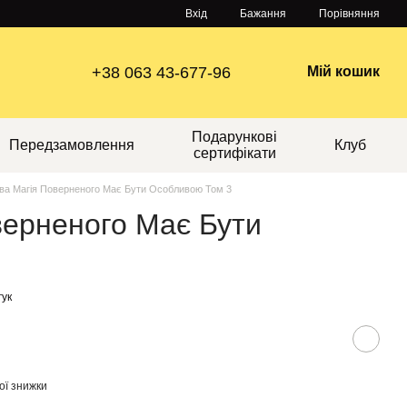
Порівняння
Вхід
Бажання
+38 063 43-677-96
Мій кошик
Подарункові
Передзамовлення
Клуб
сертифікати
ва Магія Поверненого Має Бути Особливою Том 3
верненого Має Бути
гук
ої знижки