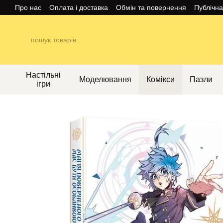
Перейти до основного контенту
Про нас
Оплата і доставка
Обмін та повернення
Публічн
Настільні
Моделювання
Комікси
Пазли
ігри