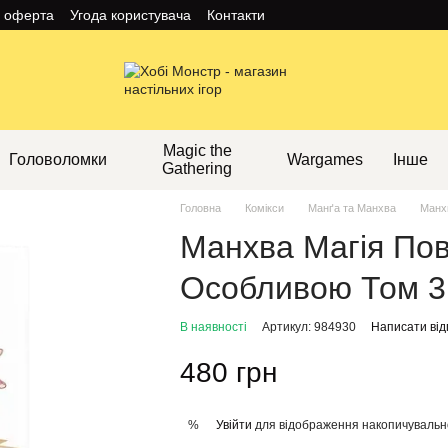
а оферта
Угода користувача
Контакти
Magic the
Головоломки
Wargames
Інше
Gathering
Головна
Комікси
Манґа та Манхва
Манх
Манхва Магія По
Особливою Том 3
В наявності
Артикул: 984930
Написати від
480 грн
Увійти
для відображення накопичувальн
%