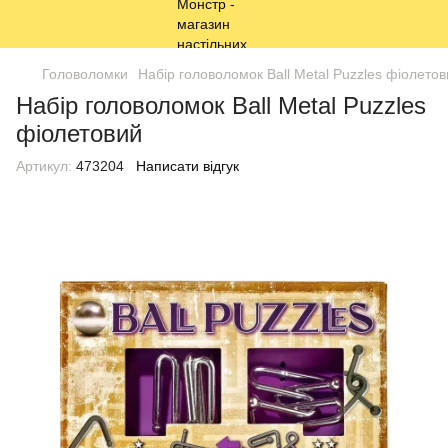
Головоломки
Набір головоломок Ball Metal Puzzles фіолето
Набір головоломок Ball Metal Puzzles
фіолетовий
Артикул:
473204
Написати відгук