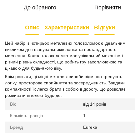
До обраного
Порівняти
Опис
Характеристики
Відгуки
Цей набір із чотирьох металевих головоломок є ідеальним
викликом для шанувальників логіки та нестандартного
мислення. Кожна головоломка має унікальний механізм і
різний рівень складності, що робить гру захоплюючою та
цікавою для будь-якого віку.
Крім розваги, ці міцні металеві вироби відмінно тренують
логіку, просторове сприйняття та зосередженість. Завдяки
компактності їх легко брати з собою в дорогу, що дозволяє
розвивати інтелект будь-де.
Вік
від 14 років
Кількість гравців
1
Бренд
Eureka