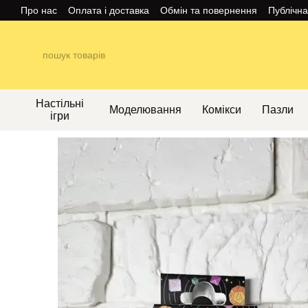
Перейти до основного контенту
Про нас
Оплата і доставка
Обмін та повернення
Публічн
Настільні
Моделювання
Комікси
Пазли
ігри