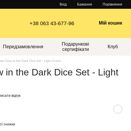
Порівняння
Вхід
Бажання
+38 063 43-677-96
Мій кошик
Подарункові
Передзамовлення
Клуб
сертифікати
ків Glow in the Dark Dice Set - Light Green
 in the Dark Dice Set - Light
исати відгук
ої знижки