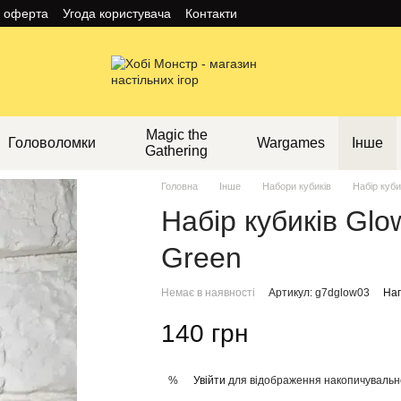
а оферта
Угода користувача
Контакти
Magic the
Головоломки
Wargames
Інше
Gathering
Головна
Інше
Набори кубиків
Набір куби
Набір кубиків Glow
Green
Немає в наявності
Артикул: g7dglow03
Нап
140 грн
Увійти
для відображення накопичувальн
%