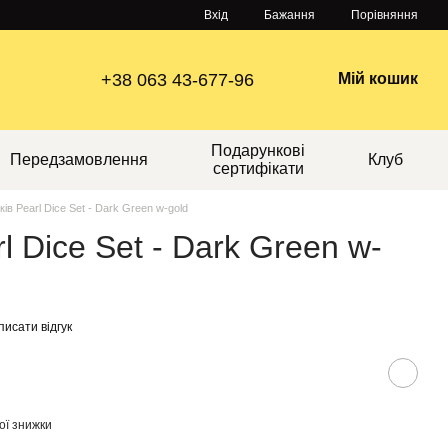
Порівняння
Вхід
Бажання
+38 063 43-677-96
Мій кошик
Подарункові
Передзамовлення
Клуб
сертифікати
ків Pearl Dice Set - Dark Green w-gold
l Dice Set - Dark Green w-
исати відгук
ої знижки