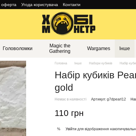
а оферта
Угода користувача
Контакти
Magic the
Головоломки
Wargames
Інше
Gathering
Головна
Інше
Набори кубиків
Набір куби
Набір кубиків Pear
gold
Немає в наявності
Артикул: g7dpearl12
Нап
110 грн
Увійти
для відображення накопичувальн
%