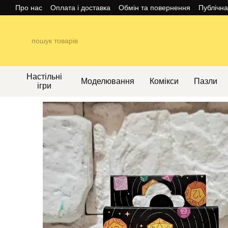
Перейти до основного контенту
Про нас
Оплата і доставка
Обмін та повернення
Публічн
Настільні
Моделювання
Комікси
Пазли
ігри