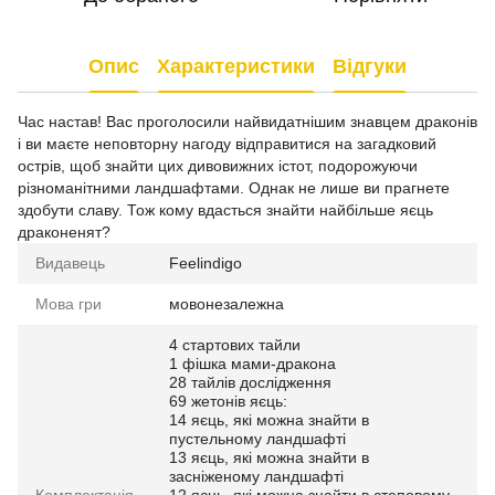
Опис
Характеристики
Відгуки
Час настав! Вас проголосили найвидатнішим знавцем драконів
і ви маєте неповторну нагоду відправитися на загадковий
острів, щоб знайти цих дивовижних істот, подорожуючи
різноманітними ландшафтами. Однак не лише ви прагнете
здобути славу. Тож кому вдасться знайти найбільше яєць
драконенят?
Видавець
Feelindigo
Мова гри
мовонезалежна
4 стартових тайли
1 фішка мами-дракона
28 тайлів дослідження
69 жетонів яєць:
14 яєць, які можна знайти в
пустельному ландшафті
13 яєць, які можна знайти в
засніженому ландшафті