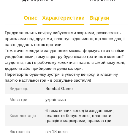
Опис
Характеристики
Відгуки
Градус запалить вечірку вибуховими жартами, розвеселить
приколами над друзями, влаштує відпочинок, що знесе дах, і
навіть додасть ноток еротики.
Тематичні колоди із завданнями можна формувати за своїми
уподобаннями, тому в цю гру буде цікаво грати як в компанії
студентів, так і в робочому колективі і навіть в сімейному колі,
додаючи або прибираючи деякі колоди.
Перетворіть будь-яку зустріч в ульотну вечірку, а класичну
партію настільної гри - в розгульне застілля!
Видавець
Bombat Game
Мова гри
українська
6 тематичних колод із завданнями,
Комплектація
планшети бонус-меню, планшети
гравців з маркерами, правила гри
Вік гравців
від 18 років