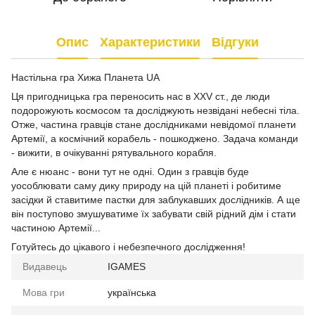
Опис
Характеристики
Відгуки
Настільна гра Хижа Планета UA
Ця пригодницька гра переносить нас в XXV ст., де люди
подорожують космосом та досліджують незвідані небесні тіла.
Отже, частина гравців стане дослідниками невідомої планети
Артемії, а космічний корабель - пошкоджено. Задача команди
- вижити, в очікуванні рятувального корабля.
Але є нюанс - вони тут не одні. Один з гравців буде
уособлювати саму дику природу на цій планеті і робитиме
засідки й ставитиме пастки для заблукавших дослідників. А ще
він поступово змушуватиме їх забувати свій рідний дім і стати
частиною Артемії...
Готуйтесь до цікавого і небезпечного дослідження!
Видавець
IGAMES
Мова гри
українська