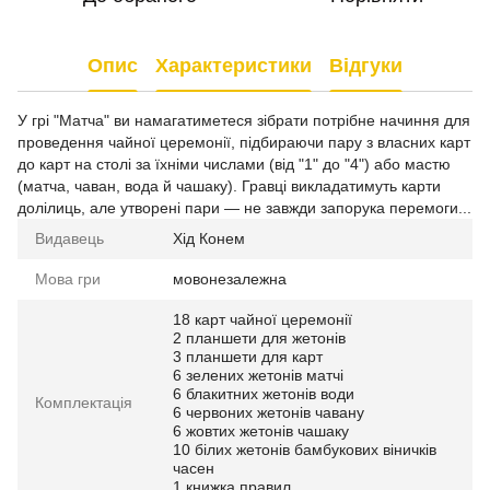
Опис
Характеристики
Відгуки
У грі "Матча" ви намагатиметеся зібрати потрібне начиння для
проведення чайної церемонії, підбираючи пару з власних карт
до карт на столі за їхніми числами (від "1" до "4") або мастю
(матча, чаван, вода й чашаку). Гравці викладатимуть карти
долілиць, але утворені пари — не завжди запорука перемоги...
Видавець
Хід Конем
Мова гри
мовонезалежна
18 карт чайної церемонії
2 планшети для жетонів
3 планшети для карт
6 зелених жетонів матчі
6 блакитних жетонів води
Комплектація
6 червоних жетонів чавану
6 жовтих жетонів чашаку
10 білих жетонів бамбукових віничків
часен
1 книжка правил