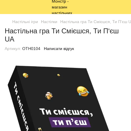
Настільні ігри
Настілки
Настільна гра Ти Смієшся, Ти П‘єш 
Настільна гра Ти Смієшся, Ти П‘єш
UA
Артикул:
OTH0104
Написати відгук