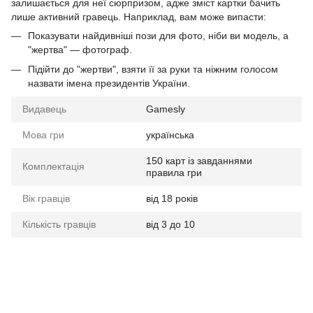
залишається для неї сюрпризом, адже зміст картки бачить
лише активний гравець. Наприклад, вам може випасти:
Показувати найдивніші пози для фото, ніби ви модель, а
"жертва" — фотограф.
Підійти до "жертви", взяти її за руки та ніжним голосом
назвати імена президентів України.
Видавець
Gamesly
Мова гри
українська
150 карт із завданнями
Комплектація
правила гри
Вік гравців
від 18 років
Кількість гравців
від 3 до 10