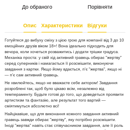
До обраного
Порівняти
Опис
Характеристики
Відгуки
Готуйтеся до вибуху сміху з цією грою для компанії від 3 до 10
емоційних друзів віком 18+! Вона ідеально підходить для
вечора, коли хочеться розважитись і додати трішки градуса.
Механіка проста: у свій хід активний гравець обирає "жертву"
серед суперників і намагається її розсмішити, виконуючи
завдання з картки. Якщо йому вдається, п'є "жертва", якщо ні
— п'є сам активний гравець.
Не хвилюйтесь, якщо не вважаєте себе актором! Завдання
розроблені так, щоб було цікаво всім, незалежно від
темпераменту. Будьте готові до того, що доведеться проявити
артистизм та фантазію, але результат того вартий —
сміятимуться абсолютно всі!
Найцікавіше, що для виконання кожного завдання активний
гравець завжди обирає "жертву", яку потрібно розсмішити.
Іноді "жертва" навіть стає співучасником завдання, але її роль