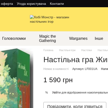
а оферта
Угода користувача
Контакти
Magic the
Головоломки
Wargames
Інше
Gathering
Головна
Настільні ігри
Настілки
Настіль
Настільна гра Жи
Немає в наявності
Артикул: LF001UA
Напи
1 590 грн
Увійти
для відображення накопичувальн
%
Повідомити, коли з'явиться