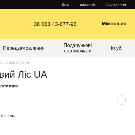
Порівняння
Вхід
Бажання
+38 063 43-677-96
Мій кошик
Подарункові
Передзамовлення
Клуб
сертифікати
на гра Живий Ліс UA
вий Ліс UA
сати відгук
ої знижки