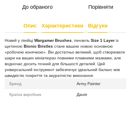
До обраного
Порівняти
Опис
Характеристики
Відгуки
Новий у лінійці
Wargamer Brushes
, пензель
Size 1 Layer
із
щетиною
Bionic Bristles
стане вашою новою основною
«робочою конячкою». Він достатньо великий, щоб створювати
шари на ваших мініатюрах повними плавними мазками, але
водночас досить точний для більшості деталей. Цей
універсальний інструмент забезпечує ідеальний баланс між
швидкістю покриття та акуратністю виконання.
Бренд
Army Painter
Країна виробник
Данія