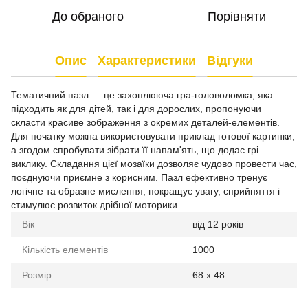
До обраного
Порівняти
Опис
Характеристики
Відгуки
Тематичний пазл — це захоплююча гра-головоломка, яка
підходить як для дітей, так і для дорослих, пропонуючи
скласти красиве зображення з окремих деталей-елементів.
Для початку можна використовувати приклад готової картинки,
а згодом спробувати зібрати її напам'ять, що додає грі
виклику. Складання цієї мозаїки дозволяє чудово провести час,
поєднуючи приємне з корисним. Пазл ефективно тренує
логічне та образне мислення, покращує увагу, сприйняття і
стимулює розвиток дрібної моторики.
Вік
від 12 років
Кількість елементів
1000
Розмір
68 x 48