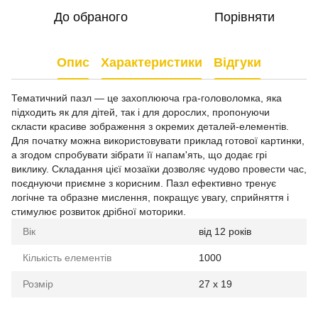
До обраного
Порівняти
Опис
Характеристики
Відгуки
Тематичний пазл — це захоплююча гра-головоломка, яка
підходить як для дітей, так і для дорослих, пропонуючи
скласти красиве зображення з окремих деталей-елементів.
Для початку можна використовувати приклад готової картинки,
а згодом спробувати зібрати її напам'ять, що додає грі
виклику. Складання цієї мозаїки дозволяє чудово провести час,
поєднуючи приємне з корисним. Пазл ефективно тренує
логічне та образне мислення, покращує увагу, сприйняття і
стимулює розвиток дрібної моторики.
Вік
від 12 років
Кількість елементів
1000
Розмір
27 x 19