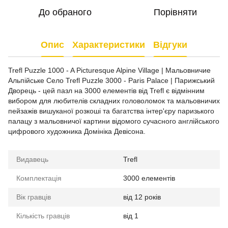
До обраного
Порівняти
Опис
Характеристики
Відгуки
Trefl Puzzle 1000 - A Picturesque Alpine Village | Мальовничие
Альпійське Село Trefl Puzzle 3000 - Paris Palace | Парижський
Дворець - цей пазл на 3000 елементів від Trefl є відмінним
вибором для любителів складних головоломок та мальовничих
пейзажів вишуканої розкоші та багатства інтер'єру паризького
палацу з мальовничої картини відомого сучасного англійського
цифрового художника Домініка Девісона.
Видавець
Trefl
Комплектація
3000 елементів
Вік гравців
від 12 років
Кількість гравців
від 1