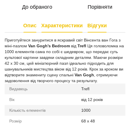
До обраного
Порівняти
Опис
Характеристики
Відгуки
Приготуйтеся зануритися в яскравий світ Вінсента ван Гога з
міні-пазлом
Van Gogh's Bedroom
від
Trefl
Ця головоломка на
1000 елементів сама по собі є шедевром, що передає суть
культової картини завдяки складним деталям. Маючи розміри
42 x 30 см, цей мініатюрний пазл ідеально підходить для
шанувальників мистецтва віком від 12 років. Крок за кроком ви
відтворите знамениту сцену спальні
Van Gogh
, отримуючи
задоволення від творчого процесу та результату.
Видавець
Trefl
Вік
від 12 років
Кількість елементів
1000
Розмір
68 x 48