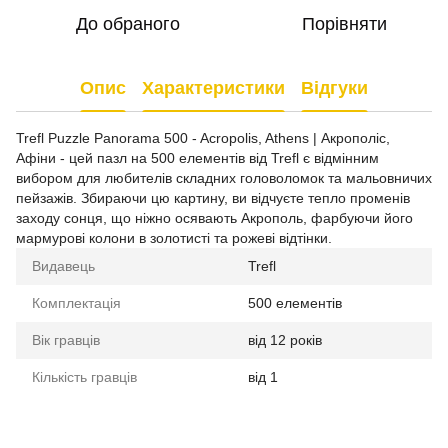
До обраного
Порівняти
Опис
Характеристики
Відгуки
Trefl Puzzle Panorama 500 - Acropolis, Athens | Акрополіс,
Афіни - цей пазл на 500 елементів від Trefl є відмінним
вибором для любителів складних головоломок та мальовничих
пейзажів. Збираючи цю картину, ви відчуєте тепло променів
заходу сонця, що ніжно осявають Акрополь, фарбуючи його
мармурові колони в золотисті та рожеві відтінки.
Видавець
Trefl
Комплектація
500 елементів
Вік гравців
від 12 років
Кількість гравців
від 1