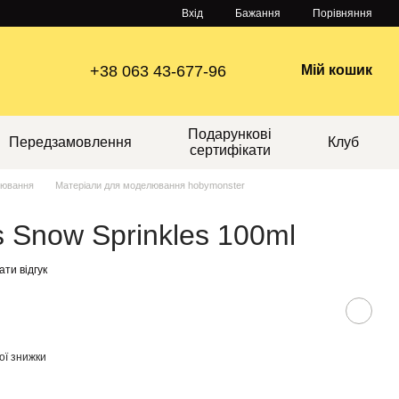
Порівняння
Вхід
Бажання
+38 063 43-677-96
Мій кошик
Подарункові
Передзамовлення
Клуб
сертифікати
лювання
Матеріали для моделювання hobymonster
s Snow Sprinkles 100ml
ти відгук
ої знижки