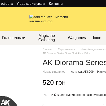
а оферта
Угода користувача
Контакти
Magic the
Головоломки
Wargames
Інше
Gathering
Головна
Моделювання
Матеріали для моде
AK Diorama Series Snow Sprinkles 100ml
AK Diorama Serie
Немає в наявності
Артикул: AK8009
Написа
520 грн
Увійти
для відображення накопичувальн
%