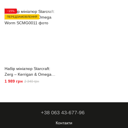
−15%
ПЕРЕДЗАМОВЛЕННЯ
Набір мініатюр Starcraft:
Zerg – Kerrigan & Omega
Worm
1 989 грн
2 340 грн
+38 063 43-677-96
Контакти