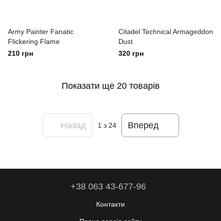
Army Painter Fanatic
Citadel Technical Armageddon
Flickering Flame
Dust
210 грн
320 грн
Показати ще 20 товарів
Назад
Вперед
1
з 24
+38 063 43-677-96
Контакти