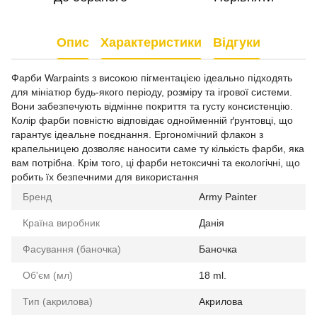
Опис
Характеристики
Відгуки
Фарби Warpaints з високою пігментацією ідеально підходять
для мініатюр будь-якого періоду, розміру та ігрової системи.
Вони забезпечують відмінне покриття та густу консистенцію.
Колір фарби повністю відповідає однойменній ґрунтовці, що
гарантує ідеальне поєднання. Ергономічний флакон з
крапельницею дозволяє наносити саме ту кількість фарби, яка
вам потрібна. Крім того, ці фарби нетоксичні та екологічні, що
робить їх безпечними для використання
Бренд
Army Painter
Країна виробник
Данія
Фасування (баночка)
Баночка
Об'єм (мл)
18 ml.
Тип (акрилова)
Акрилова