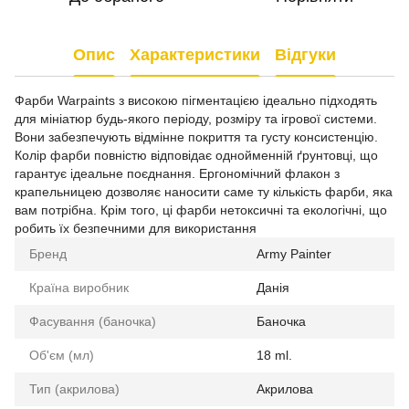
Опис
Характеристики
Відгуки
Фарби Warpaints з високою пігментацією ідеально підходять
для мініатюр будь-якого періоду, розміру та ігрової системи.
Вони забезпечують відмінне покриття та густу консистенцію.
Колір фарби повністю відповідає однойменній ґрунтовці, що
гарантує ідеальне поєднання. Ергономічний флакон з
крапельницею дозволяє наносити саме ту кількість фарби, яка
вам потрібна. Крім того, ці фарби нетоксичні та екологічні, що
робить їх безпечними для використання
Бренд
Army Painter
Країна виробник
Данія
Фасування (баночка)
Баночка
Об'єм (мл)
18 ml.
Тип (акрилова)
Акрилова