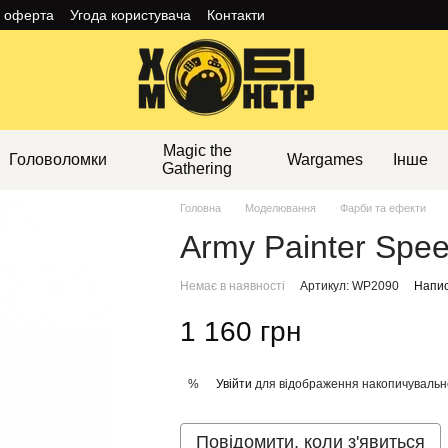
а оферта
Угода користувача
Контакти
Magic the
Головоломки
Wargames
Інше
Gathering
Головна
Моделювання
Фарби та ефекти
Army Painter Spee
Немає в наявності
Артикул: WP2090
Напис
1 160 грн
Увійти
для відображення накопичувальн
%
Повідомити, коли з'явиться