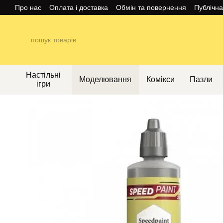
Перейти до основного контенту
Про нас
Оплата і доставка
Обмін та повернення
Публічн
Настільні
Моделювання
Комікси
Пазли
ігри