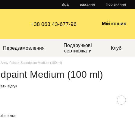
Порівняння
Вхід
Бажання
+38 063 43-677-96
Мій кошик
Подарункові
Передзамовлення
Клуб
сертифікати
Army Painter Speedpaint Medium (100 ml)
dpaint Medium (100 ml)
ати відгук
ої знижки