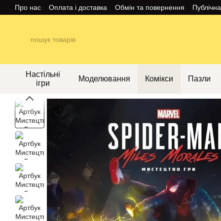
Перейти до основного контенту
Про нас
Оплата і доставка
Обмін та повернення
Публічн
Настільні
Моделювання
Комікси
Пазли
ігри