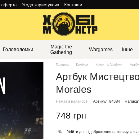
а оферта
Угода користувача
Контакти
Magic the
Головоломки
Wargames
Інше
Gathering
Головна
Комікси
Книги та Артбуки
Артбу
Артбук Мистецтво
Morales
Немає в наявності
Артикул: 84084
Написат
748 грн
Увійти
для відображення накопичувальн
%