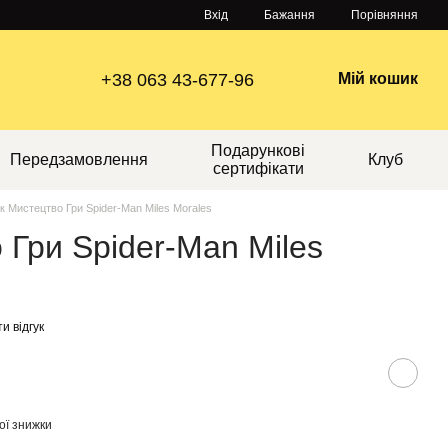
Порівняння
Вхід
Бажання
+38 063 43-677-96
Мій кошик
Подарункові
Передзамовлення
Клуб
сертифікати
к Мистецтво Гри Spider-Man Miles Morales
 Гри Spider-Man Miles
и відгук
ої знижки