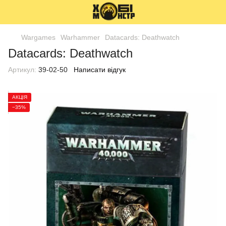
Wargames
Warhammer
Datacards: Deathwatch
Datacards: Deathwatch
Артикул:
39-02-50
Написати відгук
АКЦІЯ
−35%