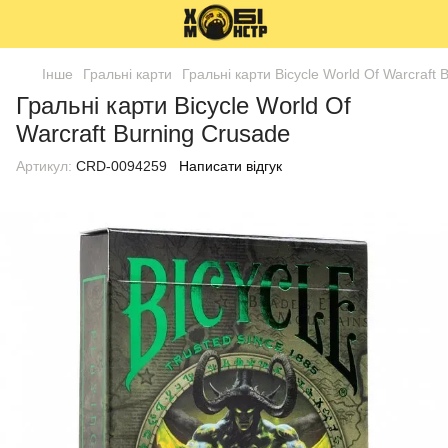
Інше
Гральні карти
Гральні карти Bicycle World Of Warcraft 
Гральні карти Bicycle World Of
Warcraft Burning Crusade
Артикул:
CRD-0094259
Написати відгук