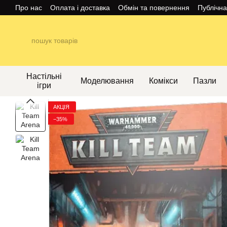
Перейти до основного контенту
Про нас
Оплата і доставка
Обмін та повернення
Публічн
Настільні
Моделювання
Комікси
Пазли
ігри
АКЦІЯ
−35%