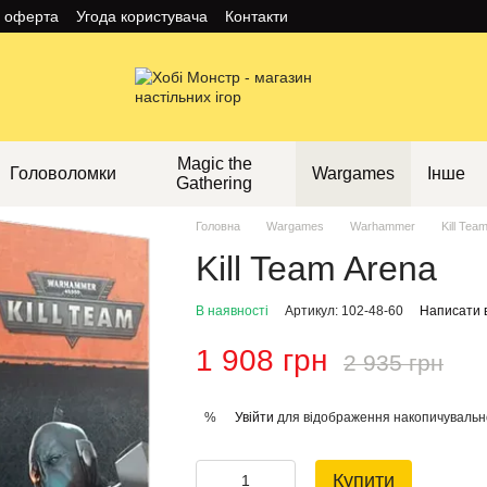
а оферта
Угода користувача
Контакти
Magic the
Головоломки
Wargames
Інше
Gathering
Головна
Wargames
Warhammer
Kill Tea
Kill Team Arena
В наявності
Артикул: 102-48-60
Написати в
1 908 грн
2 935 грн
Увійти
для відображення накопичувальн
%
Купити