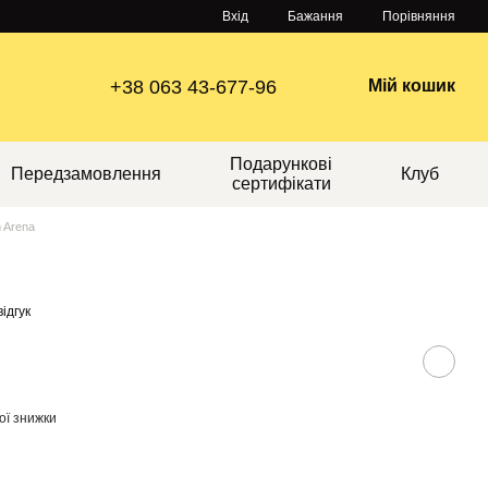
Порівняння
Вхід
Бажання
+38 063 43-677-96
Мій кошик
Подарункові
Передзамовлення
Клуб
сертифікати
m Arena
ідгук
ої знижки