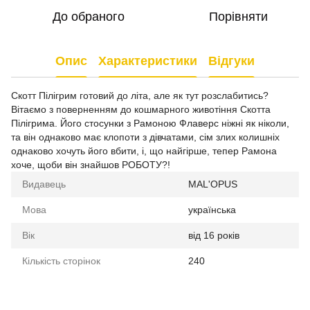
До обраного
Порівняти
Опис
Характеристики
Відгуки
Скотт Пілігрим готовий до літа, але як тут розслабитись?
Вітаємо з поверненням до кошмарного животіння Скотта
Пілігрима. Його стосунки з Рамоною Флаверс ніжні як ніколи,
та він однаково має клопоти з дівчатами, сім злих колишніх
однаково хочуть його вбити, і, що найгірше, тепер Рамона
хоче, щоби він знайшов РОБОТУ?!
Видавець
MAL'OPUS
Мова
українська
Вік
від 16 років
Кількість сторінок
240