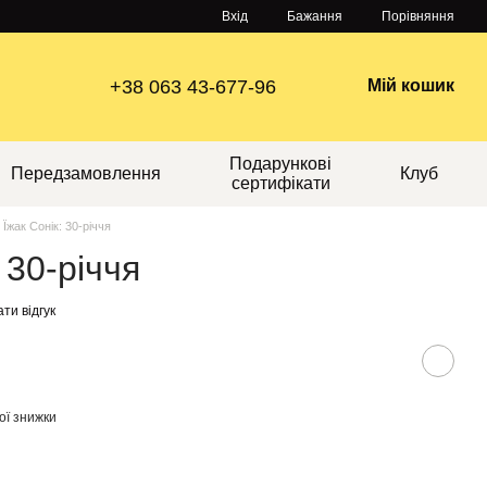
Порівняння
Вхід
Бажання
+38 063 43-677-96
Мій кошик
Подарункові
Передзамовлення
Клуб
сертифікати
 Їжак Сонік: 30-річчя
 30-річчя
ти відгук
ої знижки