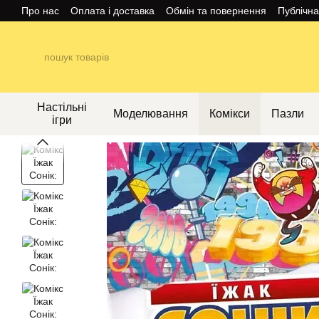
Перейти до основного контенту
Про нас
Оплата і доставка
Обмін та повернення
Публічн
Настільні
Моделювання
Комікси
Пазли
ігри