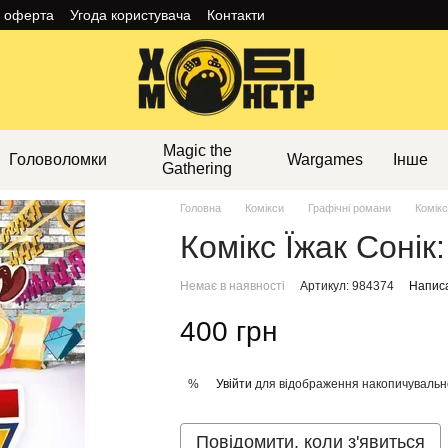
а оферта
Угода користувача
Контакти
Magic the
Головоломки
Wargames
Інше
Gathering
Головна
Комікси
Графічні романи
Комікс
Комікс Їжак Сонік:
Немає в наявності
Артикул: 984374
Написа
400 грн
Увійти
для відображення накопичувальн
%
Повідомити, коли з'явиться