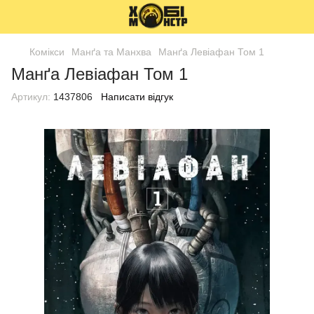
Комікси
Манґа та Манхва
Манґа Левіафан Том 1
Манґа Левіафан Том 1
Артикул:
1437806
Написати відгук