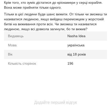
Крім того, хто зуміє дістатися до кріокамери у серці корабля.
Вона може прийняти тільки одного.
Тільки в цієї людини буде шанс вижити. От тільки чи зможеш ти
називатися людиною, якщо вийдеш переможцем у жорстокій
битві на виживання проти всіх. Чи зможеш ти називатися
людиною, якщо всі довкола загинули, бо ти вижив?
Видавець
Nasha Idea
Мова
українська
Вік
від 18 років
Кількість сторінок
196
Додайте перший відгук