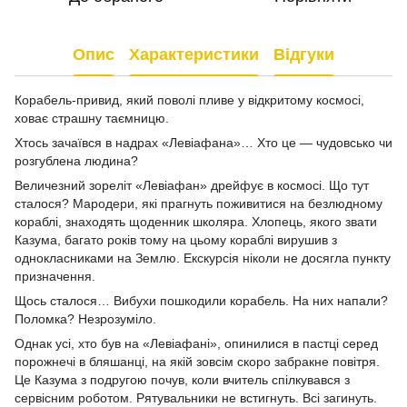
Опис
Характеристики
Відгуки
Корабель-привид, який поволі пливе у відкритому космосі,
ховає страшну таємницю.
Хтось зачаївся в надрах «Левіафана»… Хто це — чудовсько чи
розгублена людина?
Величезний зореліт «Левіафан» дрейфує в космосі. Що тут
сталося? Мародери, які прагнуть поживитися на безлюдному
кораблі, знаходять щоденник школяра. Хлопець, якого звати
Казума, багато років тому на цьому кораблі вирушив з
однокласниками на Землю. Екскурсія ніколи не досягла пункту
призначення.
Щось сталося… Вибухи пошкодили корабель. На них напали?
Поломка? Незрозуміло.
Однак усі, хто був на «Левіафані», опинилися в пастці серед
порожнечі в бляшанці, на якій зовсім скоро забракне повітря.
Це Казума з подругою почув, коли вчитель спілкувався з
сервісним роботом. Рятувальники не встигнуть. Всі загинуть.