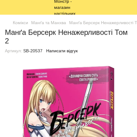
Комікси
Манґа та Манхва
Манґа Берсерк Ненажерливості 
Манґа Берсерк Ненажерливості Том
2
Артикул:
SB-20537
Написати відгук