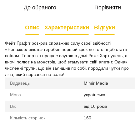
До обраного
Порівняти
Опис
Характеристики
Відгуки
Фейт Ґрафіт розкрив справжню силу своєї здібності
«Ненажерливість» і зробив перший крок до того, щоб стати
воїном. Тепер він працює слугою в домі Роксі Харт удень, а
вночі полює на монстрів, щоб втамувати свій апетит. Однак
численні трупи, що він залишив по собі, породили чутки про
ліча, який вирвався на волю!
Видавець
Mimir Media
Мова
українська
Вік
від 16 років
Кількість сторінок
160