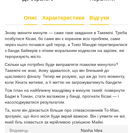
Опис
Характеристики
Відгуки
Знову змінити минуле — саме таке завдання в Такемічі. Треба
позбутися Кісакі, бо саме він є коренем всіх проблем, саме
через нього почався цей терор, а Токіо Манджі перетворилися
з банди байкерів з чітким моральним кодексом на зарізяк, які
тероризують місто.
Скільки ще потрібно буде виправляти помилки минулого?
Такемічі не знає, йому здавалося, що він близький до
щасливого фіналу. Тепер же розуміє, що аж до того моменту,
коли Хіната житиме, а її життю не загрожуватимуть бандити.
Тож план на найближчу мандрівку в минуле такий: повернути
Баджі в Томан, стати ватажком у банді, прогнати Кісакі — і
насолоджуватися результатом.
Та, коли він дізнається більше про співзасновників То-Ман,
зрозуміє, що його місія буде вкрай важкою. Він і уявити не міг,
який біль ховається за мрійливою усмішкою Майкі.
Видавець
Nasha Idea