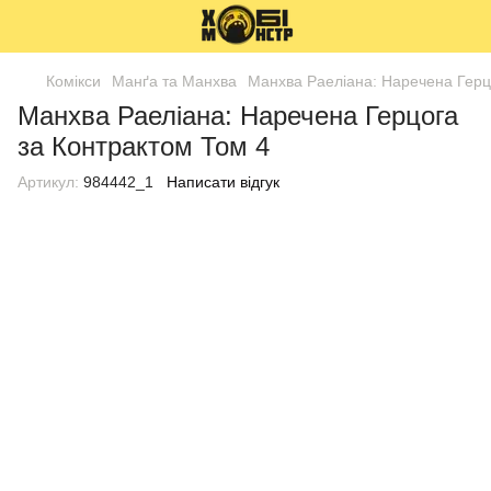
Комікси
Манґа та Манхва
Манхва Раеліана: Наречена Герц
Манхва Раеліана: Наречена Герцога
за Контрактом Том 4
Артикул:
984442_1
Написати відгук