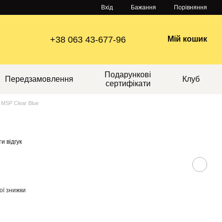
Порівняння
Вхід
Бажання
+38 063 43-677-96
Мій кошик
Подарункові
Передзамовлення
Клуб
сертифікати
MSP Clear Blue
и відгук
ої знижки