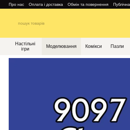
Перейти до основного контенту
Про нас
Оплата і доставка
Обмін та повернення
Публічн
Настільні
Моделювання
Комікси
Пазли
ігри