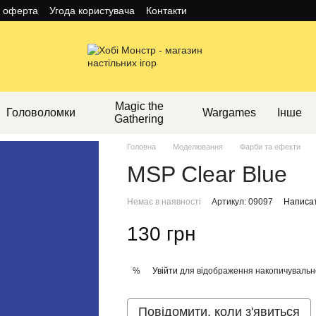
а оферта
Угода користувача
Контакти
Magic the
Головоломки
Wargames
Інше
Gathering
Головна
Моделювання
Фарби та ефекти
MSP Clear Blue
Немає в наявності
Артикул: 09097
Написат
130 грн
Увійти
для відображення накопичувальн
%
Повідомити, коли з'явиться