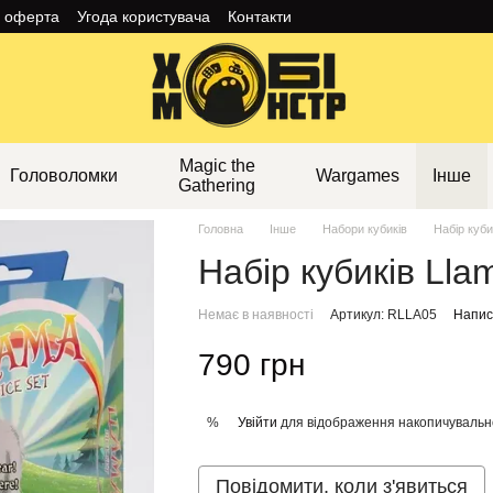
а оферта
Угода користувача
Контакти
Magic the
Головоломки
Wargames
Інше
Gathering
Головна
Інше
Набори кубиків
Набір куби
Набір кубиків Llam
Немає в наявності
Артикул: RLLA05
Написа
790 грн
Увійти
для відображення накопичувальн
%
Повідомити, коли з'явиться