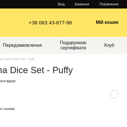
Порівняння
Вхід
Бажання
+38 063 43-677-96
Мій кошик
Подарункові
Передзамовлення
Клуб
сертифікати
ків Llama Dice Set - Puffy
a Dice Set - Puffy
ти відгук
ої знижки