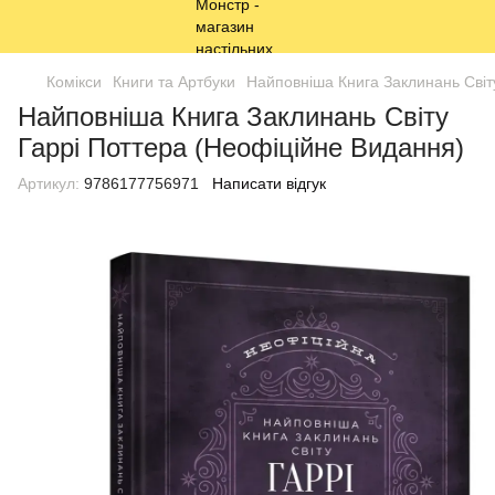
Комікси
Книги та Артбуки
Найповніша Книга Заклинань Світ
Найповніша Книга Заклинань Світу
Гаррі Поттера (Неофіційне Видання)
Артикул:
9786177756971
Написати відгук