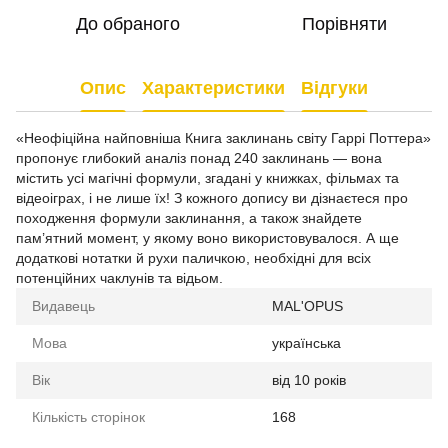
До обраного
Порівняти
Опис
Характеристики
Відгуки
«Неофіційна найповніша Книга заклинань світу Гаррі Поттера»
пропонує глибокий аналіз понад 240 заклинань — вона
містить усі магічні формули, згадані у книжках, фільмах та
відеоіграх, і не лише їх! З кожного допису ви дізнаєтеся про
походження формули заклинання, а також знайдете
пам’ятний момент, у якому воно використовувалося. А ще
додаткові нотатки й рухи паличкою, необхідні для всіх
потенційних чаклунів та відьом.
Видавець
MAL'OPUS
Мова
українська
Вік
від 10 років
Кількість сторінок
168