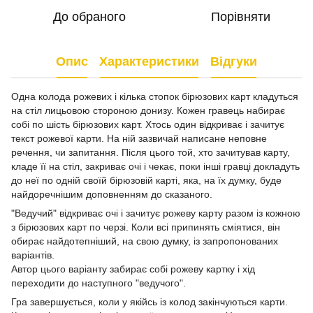
До обраного
Порівняти
Опис
Характеристики
Відгуки
Одна колода рожевих і кілька стопок бірюзових карт кладуться
на стіл лицьовою стороною донизу. Кожен гравець набирає
собі по шість бірюзових карт. Хтось один відкриває і зачитує
текст рожевої карти. На ній зазвичай написане неповне
речення, чи запитання. Після цього той, хто зачитував карту,
кладе її на стіл, закриває очі і чекає, поки інші гравці докладуть
до неї по одній своїй бірюзовій карті, яка, на їх думку, буде
найдоречнішим доповненням до сказаного.
"Ведучий" відкриває очі і зачитує рожеву карту разом із кожною
з бірюзових карт по черзі. Коли всі припинять сміятися, він
обирає найдотепніший, на свою думку, із запропонованих
варіантів.
Автор цього варіанту забирає собі рожеву картку і хід
переходити до наступного "ведучого".
Гра завершується, коли у якійсь із колод закінчуються карти.