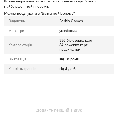
Кожен підраховує кількість своїх рожевих карт. У кого
найбільше – той і переміг.
Можна поєднувати з "Білим по Чорному"
Видавець
Barkin Games
Мова гри
українська
336 бірюзових карт
Комплектація
84 рожевих карт
​​​​​​​правила гри
Вік гравців
від 18 років
Кількість гравців
від 4 до 6
Додайте перший відгук