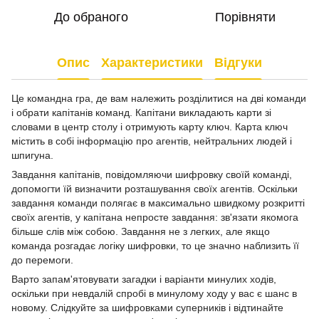
До обраного
Порівняти
Опис
Характеристики
Відгуки
Це командна гра, де вам належить розділитися на дві команди
і обрати капітанів команд. Капітани викладають карти зі
словами в центр столу і отримують карту ключ. Карта ключ
містить в собі інформацію про агентів, нейтральних людей і
шпигуна.
Завдання капітанів, повідомляючи шифровку своїй команді,
допомогти їй визначити розташування своїх агентів. Оскільки
завдання команди полягає в максимально швидкому розкритті
своїх агентів, у капітана непросте завдання: зв'язати якомога
більше слів між собою. Завдання не з легких, але якщо
команда розгадає логіку шифровки, то це значно наблизить її
до перемоги.
Варто запам'ятовувати загадки і варіанти минулих ходів,
оскільки при невдалій спробі в минулому ходу у вас є шанс в
новому. Слідкуйте за шифровками суперників і відтинайте