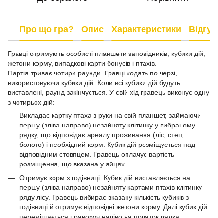
Про що гра?
Опис
Характеристики
Відгук
Гравці отримують особисті планшети заповідників, кубики дій,
жетони корму, випадкові карти бонусів і птахів.
Партія триває чотири раунди. Гравці ходять по черзі,
використовуючи кубики дій. Коли всі кубики дій будуть
виставлені, раунд закінчується. У свій хід гравець виконує одну
з чотирьох дій:
Викладає картку птаха з руки на свій планшет, займаючи
першу (зліва направо) незайняту клітинку у вибраному
рядку, що відповідає ареалу проживання (ліс, степ,
болото) і необхідний корм. Кубик дій розміщується над
відповідним стовпцем. Гравець оплачує вартість
розміщення, що вказана у яйцях.
Отримує корм з годівниці. Кубик дій виставляється на
першу (зліва направо) незайняту картами птахів клітинку
ряду лісу. Гравець вибирає вказану кількість кубиків з
годівниці й отримує відповідні жетони корму. Далі кубик дій
переміщається праворуч наліво на початок рядка,