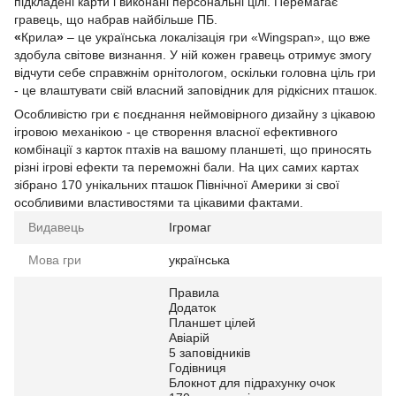
підкладені карти і виконані персональні цілі. Перемагає
гравець, що набрав найбільше ПБ.
«
Крила
»
– це українська локалізація гри «Wingspan», що вже
здобула світове визнання. У ній кожен гравець отримує змогу
відчути себе справжнім орнітологом, оскільки головна ціль гри
- це влаштувати свій власний заповідник для рідкісних пташок.
Особливістю гри є поєднання неймовірного дизайну з цікавою
ігровою механікою - це створення власної ефективного
комбінації з карток птахів на вашому планшеті, що приносять
різні ігрові ефекти та переможні бали. На цих самих картах
зібрано 170 унікальних пташок Північної Америки зі свої
особливими властивостями та цікавими фактами.
Видавець
Ігромаг
Мова гри
українська
Правила
Додаток
Планшет цілей
Авіарій
5 заповідників
Годівниця
Блокнот для підрахунку очок