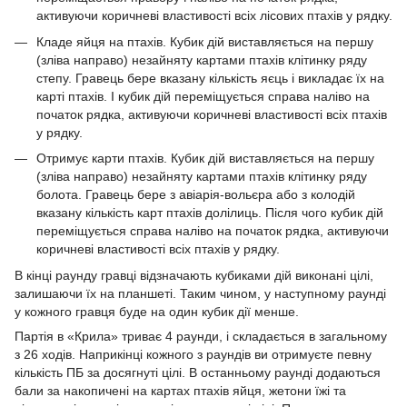
активуючи коричневі властивості всіх лісових птахів у рядку.
Кладе яйця на птахів. Кубик дій виставляється на першу
(зліва направо) незайняту картами птахів клітинку ряду
степу. Гравець бере вказану кількість яєць і викладає їх на
карті птахів. І кубик дій переміщується справа наліво на
початок рядка, активуючи коричневі властивості всіх птахів
у рядку.
Отримує карти птахів. Кубик дій виставляється на першу
(зліва направо) незайняту картами птахів клітинку ряду
болота. Гравець бере з авіарія-вольєра або з колодій
вказану кількість карт птахів долілиць. Після чого кубик дій
переміщується справа наліво на початок рядка, активуючи
коричневі властивості всіх птахів у рядку.
В кінці раунду гравці відзначають кубиками дій виконані цілі,
залишаючи їх на планшеті. Таким чином, у наступному раунді
у кожного гравця буде на один кубик дії менше.
Партія в «Крила» триває 4 раунди, і складається в загальному
з 26 ходів. Наприкінці кожного з раундів ви отримуєте певну
кількість ПБ за досягнуті цілі. В останньому раунді додаються
бали за накопичені на картах птахів яйця, жетони їжі та