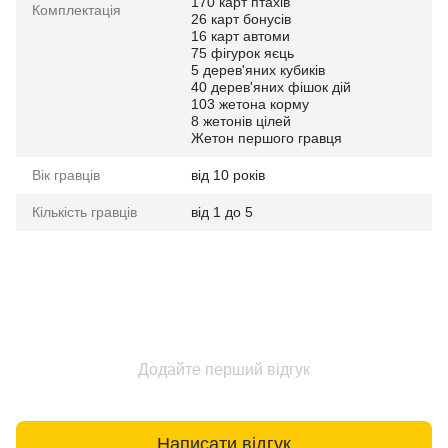
170 карт птахів
Комплектація
26 карт бонусів
16 карт автоми
75 фігурок яєць
5 дерев'яних кубиків
40 дерев'яних фішок дій
103 жетона корму
8 жетонів цілей
Жетон першого гравця
Вік гравців
від 10 років
Кількість гравців
від 1 до 5
Додайте перший відгук
Написати відгук