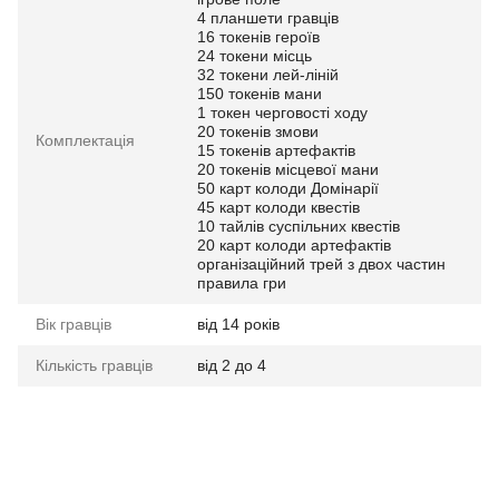
4 планшети гравців
16 токенів героїв
24 токени місць
32 токени лей-ліній
150 токенів мани
1 токен черговості ходу
20 токенів змови
Комплектація
15 токенів артефактів
20 токенів місцевої мани
50 карт колоди Домінарії
45 карт колоди квестів
10 тайлів суспільних квестів
20 карт колоди артефактів
організаційний трей з двох частин
правила гри
Вік гравців
від 14 років
Кількість гравців
від 2 до 4