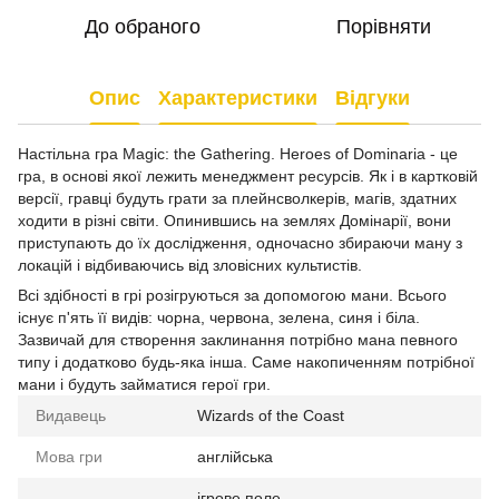
До обраного
Порівняти
Опис
Характеристики
Відгуки
Настільна гра Magic: the Gathering. Heroes of Dominaria - це
гра, в основі якої лежить менеджмент ресурсів. Як і в картковій
версії, гравці будуть грати за плейнсволкерів, магів, здатних
ходити в різні світи. Опинившись на землях Домінарії, вони
приступають до їх дослідження, одночасно збираючи ману з
локацій і відбиваючись від зловісних культистів.
Всі здібності в грі розігруються за допомогою мани. Всього
існує п'ять її видів: чорна, червона, зелена, синя і біла.
Зазвичай для створення заклинання потрібно мана певного
типу і додатково будь-яка інша. Саме накопиченням потрібної
мани і будуть займатися герої гри.
Видавець
Wizards of the Coast
Мова гри
англійська
ігрове поле