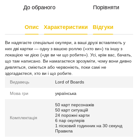
До обраного
Порівняти
Опис
Характеристики
Відгуки
Ви надягаєте спеціальні окуляри, а ваші друзі вставляють у
них дві картки — одну з вашою роллю («хто ви») та іншу з
локацією чи дією («де ви чи що робите»). Усі, крім вас, бачать,
що там написано. Ви намагаєтеся зрозуміти, чому вони дивно
дивляться, сміються або червоніють, поки самі не
здогадаєтеся, хто ви і що робите.
Видавець
Lord of Boards
Мова гри
українська
50 карт персонажів
50 карт ситуацій
24 порожні карти
Комплектація
6 пар окулярів
1 пісковий годинник на 30 секунд
Правила