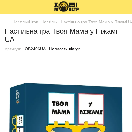
Настільні ігри
Настілки
Настільна гра Твоя Мама у Піжамі U
Настільна гра Твоя Мама у Піжамі
UA
Артикул:
LOB2406UA
Написати відгук