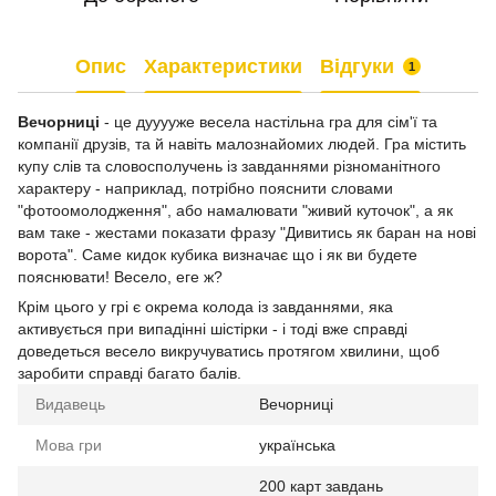
Опис
Характеристики
Відгуки
1
Вечорниці
- це дууууже весела настільна гра для сім'ї та
компанії друзів, та й навіть малознайомих людей. Гра містить
купу слів та словосполучень із завданнями різноманітного
характеру - наприклад, потрібно пояснити словами
"фотоомолодження", або намалювати "живий куточок", а як
вам таке - жестами показати фразу "Дивитись як баран на нові
ворота". Саме кидок кубика визначає що і як ви будете
пояснювати! Весело, еге ж?
Крім цього у грі є окрема колода із завданнями, яка
активується при випадінні шістірки - і тоді вже справді
доведеться весело викручуватись протягом хвилини, щоб
заробити справді багато балів.
Видавець
Вечорниці
Мова гри
українська
200 карт завдань