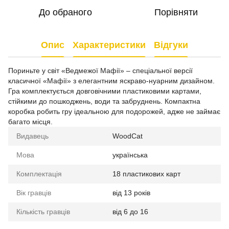
До обраного
Порівняти
Опис
Характеристики
Відгуки
Пориньте у світ «Ведмежої Мафії» – спеціальної версії
класичної «Мафії» з елегантним яскраво-нуарним дизайном.
Гра комплектується довговічними пластиковими картами,
стійкими до пошкоджень, води та забруднень. Компактна
коробка робить гру ідеальною для подорожей, адже не займає
багато місця.
Видавець
WoodCat
Мова
українська
Комплектація
18 пластикових карт
Вік гравців
від 13 років
Кількість гравців
від 6 до 16