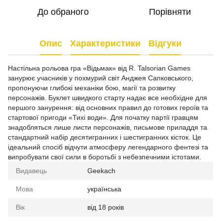
До обраного
Порівняти
Опис
Характеристики
Відгуки
Настільна рольова гра «Відьмак» від R. Talsorian Games
занурює учасників у похмурий світ Анджея Сапковського,
пропонуючи глибокі механіки бою, магії та розвитку
персонажів. Буклет швидкого старту надає все необхідне для
першого занурення: від основних правил до готових героїв та
стартової пригоди «Тихі води». Для початку партії гравцям
знадобляться лише листи персонажів, письмове приладдя та
стандартний набір десятигранних і шестигранних кісток. Це
ідеальний спосіб відчути атмосферу легендарного фентезі та
випробувати свої сили в боротьбі з небезпечними істотами.
Видавець
Geekach
Мова
українська
Вік
від 18 років