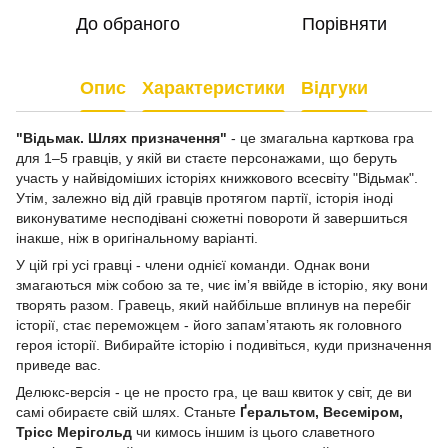
До обраного
Порівняти
Опис
Характеристики
Відгуки
"Відьмак. Шлях призначення"
- це змагальна карткова гра
для 1–5 гравців, у якій ви стаєте персонажами, що беруть
участь у найвідоміших історіях книжкового всесвіту "Відьмак".
Утім, залежно від дій гравців протягом партії, історія іноді
виконуватиме несподівані сюжетні повороти й завершиться
інакше, ніж в оригінальному варіанті.
У цій грі усі гравці - члени однієї команди. Однак вони
змагаються між собою за те, чиє імʼя ввійде в історію, яку вони
творять разом. Гравець, який найбільше вплинув на перебіг
історії, стає переможцем - його запамʼятають як головного
героя історії. Вибирайте історію і подивіться, куди призначення
приведе вас.
Делюкс-версія - це не просто гра, це ваш квиток у світ, де ви
самі обираєте свій шлях. Станьте
Ґеральтом, Весеміром,
Трісс Мерігольд
чи кимось іншим із цього славетного