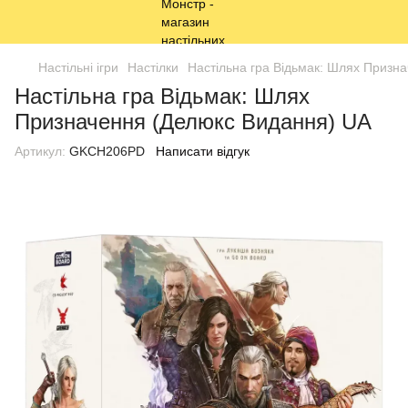
Настільні ігри
Настілки
Настільна гра Відьмак: Шлях Призн
Настільна гра Відьмак: Шлях
Призначення (Делюкс Видання) UA
Артикул:
GKCH206PD
Написати відгук