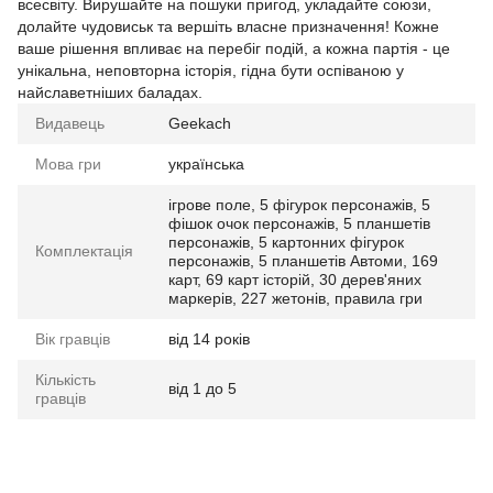
всесвіту. Вирушайте на пошуки пригод, укладайте союзи,
долайте чудовиськ та вершіть власне призначення! Кожне
ваше рішення впливає на перебіг подій, а кожна партія - це
унікальна, неповторна історія, гідна бути оспіваною у
найславетніших баладах.
Видавець
Geekach
Мова гри
українська
ігрове поле, 5 фігурок персонажів, 5
фішок очок персонажів, 5 планшетів
персонажів, 5 картонних фігурок
Комплектація
персонажів, 5 планшетів Автоми, 169
карт, 69 карт історій, 30 дерев'яних
маркерів, 227 жетонів, правила гри
Вік гравців
від 14 років
Кількість
від 1 до 5
гравців