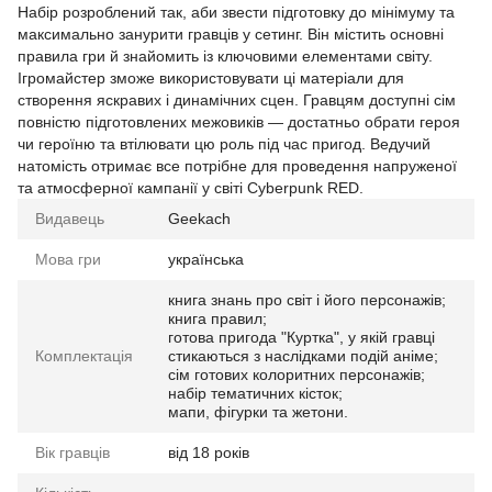
Набір розроблений так, аби звести підготовку до мінімуму та
максимально занурити гравців у сетинг. Він містить основні
правила гри й знайомить із ключовими елементами світу.
Ігромайстер зможе використовувати ці матеріали для
створення яскравих і динамічних сцен. Гравцям доступні сім
повністю підготовлених межовиків — достатньо обрати героя
чи героїню та втілювати цю роль під час пригод. Ведучий
натомість отримає все потрібне для проведення напруженої
та атмосферної кампанії у світі Cyberpunk RED.
Видавець
Geekach
Мова гри
українська
книга знань про світ і його персонажів;
книга правил;
готова пригода "Куртка", у якій гравці
Комплектація
стикаються з наслідками подій аніме;
сім готових колоритних персонажів;
набір тематичних кісток;
мапи, фігурки та жетони.
Вік гравців
від 18 років