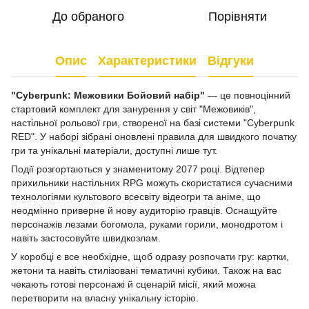
До обраного
Порівняти
Опис
Характеристики
Відгуки
"Cyberpunk: Межовики Бойовий набір"
— це повноцінний
стартовий комплект для занурення у світ "Межовиків",
настільної рольової гри, створеної на базі системи "Cyberpunk
RED". У наборі зібрані оновлені правила для швидкого початку
гри та унікальні матеріали, доступні лише тут.
Події розгортаються у знаменитому 2077 році. Відтепер
прихильники настільних RPG можуть скористатися сучасними
технологіями культового всесвіту відеогри та аніме, що
неодмінно приверне й нову аудиторію гравців. Оснащуйте
персонажів лезами богомола, руками горили, монодротом і
навіть застосовуйте швидкозлам.
У коробці є все необхідне, щоб одразу розпочати гру: картки,
жетони та навіть стилізовані тематичні кубики. Також на вас
чекають готові персонажі й сценарій місії, який можна
перетворити на власну унікальну історію.