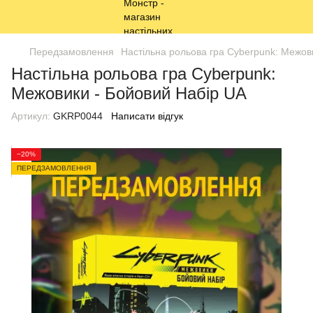
Передзамовлення
Настільна рольова гра Сyberpunk: Межов
Настільна рольова гра Сyberpunk:
Межовики - Бойовий Набір UA
Артикул:
GKRP0044
Написати відгук
−20%
ПЕРЕДЗАМОВЛЕННЯ