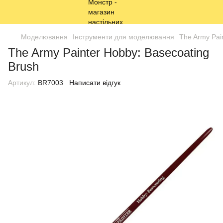
Моделювання
Інструменти для моделювання
The Army Pai
The Army Painter Hobby: Basecoating
Brush
Артикул:
BR7003
Написати відгук