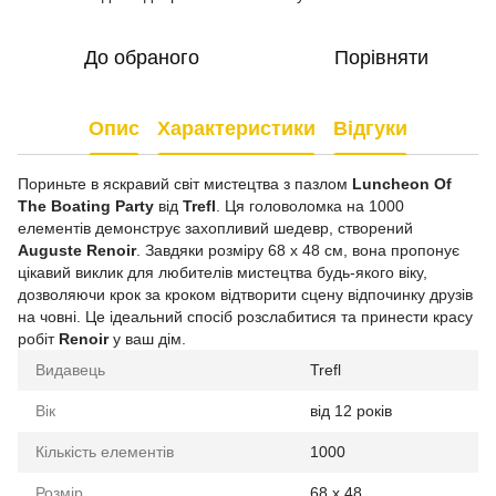
До обраного
Порівняти
Опис
Характеристики
Відгуки
Пориньте в яскравий світ мистецтва з пазлом
Luncheon Of
The Boating Party
від
Trefl
. Ця головоломка на 1000
елементів демонструє захопливий шедевр, створений
Auguste Renoir
. Завдяки розміру 68 x 48 см, вона пропонує
цікавий виклик для любителів мистецтва будь-якого віку,
дозволяючи крок за кроком відтворити сцену відпочинку друзів
на човні. Це ідеальний спосіб розслабитися та принести красу
робіт
Renoir
у ваш дім.
Видавець
Trefl
Вік
від 12 років
Кількість елементів
1000
Розмір
68 x 48