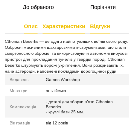
До обраного
Порівняти
Опис
Характеристики
Відгуки
Cthonian Beserks — це одні з найпотужніших воїнів свого роду.
Озброєні масивними шахтарськими інструментами, що стали
смертоносною зброєю, та використовуючи автономні вибухові
пристрої для прокладання тунелів у твердій породі, Cthonian
Beserks штурмують ворожі укріплення. Вони розкривають їх,
наче астероїди, наповнені покладами дорогоцінної руди.
Видавець
Games Workshop
Мова гри
англійська
- деталі для зборки п'яти Cthonian
Комплектація
Beserks
- круглі бази 25 мм.
Вік гравців
від 12 років