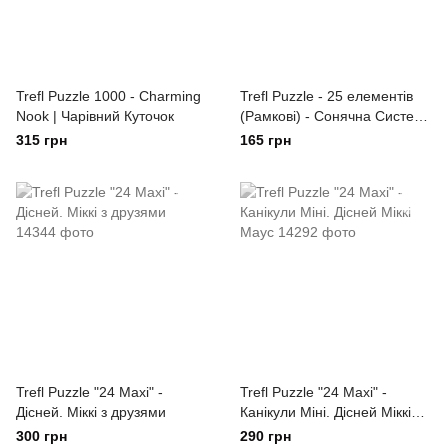
Trefl Puzzle 1000 - Charming
Trefl Puzzle - 25 елементів
Nook | Чарівний Куточок
(Рамкові) - Сонячна Система
UA
315 грн
165 грн
Trefl Puzzle "24 Maxi" -
Trefl Puzzle "24 Maxi" -
Дісней. Міккі з друзями
Канікули Міні. Дісней Міккі
Маус
300 грн
290 грн